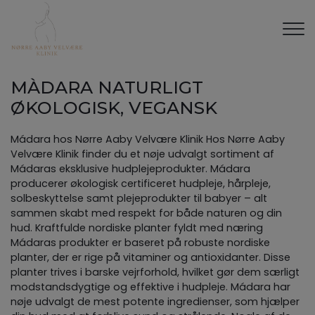
Gå
til
hovedindhold
MÀDARA NATURLIGT
ØKOLOGISK, VEGANSK
Mádara hos Nørre Aaby Velvære Klinik Hos Nørre Aaby
Velvære Klinik finder du et nøje udvalgt sortiment af
Mádaras eksklusive hudplejeprodukter. Mádara
producerer økologisk certificeret hudpleje, hårpleje,
solbeskyttelse samt plejeprodukter til babyer – alt
sammen skabt med respekt for både naturen og din
hud. Kraftfulde nordiske planter fyldt med næring
Mádaras produkter er baseret på robuste nordiske
planter, der er rige på vitaminer og antioxidanter. Disse
planter trives i barske vejrforhold, hvilket gør dem særligt
modstandsdygtige og effektive i hudpleje. Mádara har
nøje udvalgt de mest potente ingredienser, som hjælper