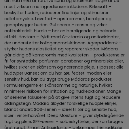
din hud med at forblive sund og strålende. Nogle af de
mest virksomme ingredienser inkluderer: Birkesaft –
beskytter huden, reducerer fine linjer og stimulerer
cellefornyelse. Løvefod – opstrammer, beroliger og
genopbygger huden. Gul snerre – renser og virker
antibakterielt. Humle – har en beroligende og helende
effekt. Havtorn – fyldt med C-vitamin og antioxidanter,
der understøtter kollagenproduktionen. Agerpadderok –
styrker hudens elasticitet og reparerer skader. Mádara
går aldrig på kompromis med kvaliteten – produkterne er
fri for syntetiske parfumer, parabener og mineralske olier,
hvilket sikrer en skånsom og nærende pleje. Tilpasset alle
hudtyper Uanset om du har tør, fedtet, moden eller
sensitiv hud, kan du trygt bruge Mádaras produkter.
Formuleringerne er skånsomme og naturlige, hvilket
minimerer risikoen for irritation og hudreaktioner. Mange
af serierne fokuserer på at give intens fugt og reducere
aldringstegn. Mádara tilbyder forskellige hudplejelinjer,
blandt andet: SOS-serien – ideel til tør og sensitiv hud,
især i vinterhalvåret. Deep Moisture – giver dybdegående
fugt og pleje. SPF-serien – solbeskyttelse, der kan bruges
året rundt. Smart Antioxidants – bekæmper frie radikaler