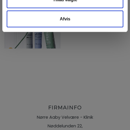
Afvis
FIRMAINFO
Nørre Aaby Velvære - Klinik
Nøddelunden 22,