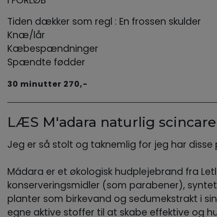
I FORLØB
Tiden dækker som regl : En frossen skulder
Knæ/lår
Kæbespændninger
Spændte fødder
30 minutter 270,-
LÆS M'adara naturlig scincare 
Jeg er så stolt og taknemlig for jeg har disse p
Mádara er et økologisk hudplejebrand fra Letlan
konserveringsmidler (som parabener), syntetis
planter som birkevand og sedumekstrakt i sin
egne aktive stoffer til at skabe effektive og