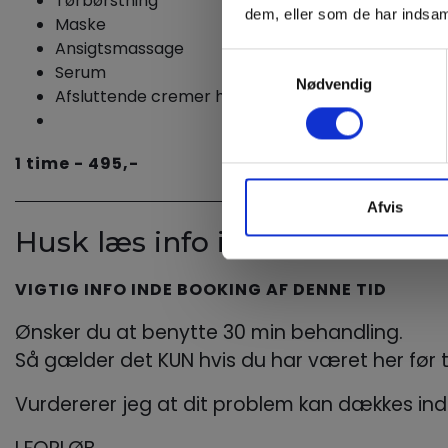
Tørbørstning
dem, eller som de har indsaml
B
Maske
3
Ansigtsmassage
Samtykkevalg
N
Serum
Nødvendig
Afsluttende cremer hvad der bliver anbefalet
1 time - 495,-
Afvis
Husk læs info inden booking.
VIGTIG INFO INDE BOOKING AF DENNE TID
Ønsker du at benytte 30 min behandling.
Så gælder det KUN hvis du har været her før 
Vurdererer jeg at dit problem kan dækkes ind 