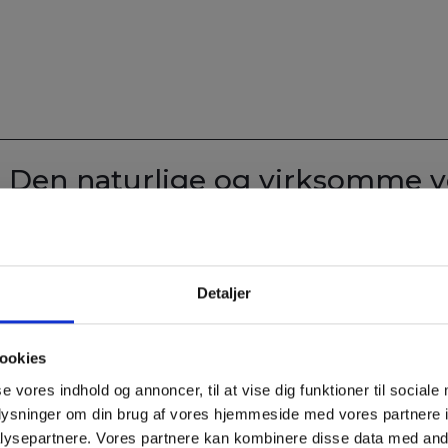
. Den naturlige og virksomme v
Detaljer
år den 4 gratis. Værdi 495.- Gælder ved bookin
d, får du -20% rabat på hele serien først gan
ookies
TID TIL AT FORKÆLE DINE FØDDER 🙏👌
se vores indhold og annoncer, til at vise dig funktioner til sociale
oplysninger om din brug af vores hjemmeside med vores partnere i
ige nu har jeg kampagne på fodbehandlinger!
ysepartnere. Vores partnere kan kombinere disse data med andr