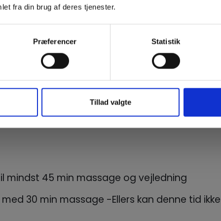
et fra din brug af deres tjenester.
ook 2 behandlinger med 6–7 ugers mellemrum, og få de
. behandling til halv pris 🦶👌
eglelak er inkluderet i behandlingen.
Præferencer
Statistik
Tillad valgte
 30 min massage
til mindst 45 min massage og vejledning
med 30 min massage -Ellers kan denne tid ikke 