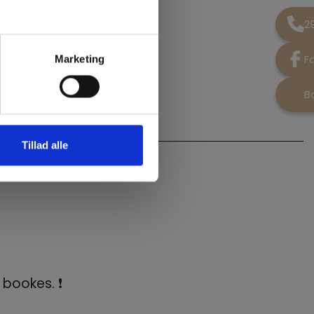
n
2
F
Marketing
B
Tillad alle
bookes. ❗️