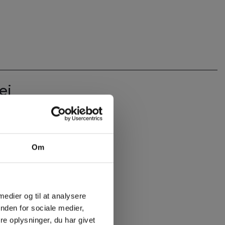
ej
Om
g over 4 måneder.
g.
×
 medier og til at analysere
nden for sociale medier,
e oplysninger, du har givet