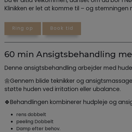
Du er altid velkommen, uanset om du bor i Nørr
Klinikken er let at komme til – og stemningen 
Ring op
Book tid
60 min Ansigtsbehandling me
Denne ansigtsbehandling arbejder med huden
🌼Gennem blide teknikker og ansigtsmassage s
støtte huden ved irritation eller ubalance.
🍀Behandlingen kombinerer hudpleje og ansi
rens dobbelt
peeling Dobbelt
Damp efter behov.