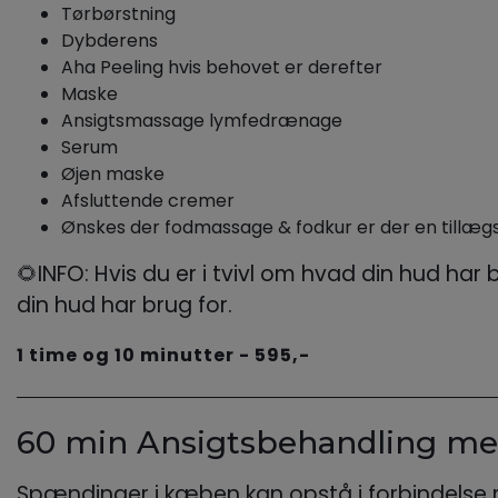
Tørbørstning
Dybderens
Aha Peeling hvis behovet er derefter
Maske
Ansigtsmassage lymfedrænage
Serum
Øjen maske
Afsluttende cremer
Ønskes der fodmassage & fodkur er der en tillægs
🌻INFO: Hvis du er i tvivl om hvad din hud har
din hud har brug for.
1 time og 10 minutter - 595,-
60 min Ansigtsbehandling me
Spændinger i kæben kan opstå i forbindelse 