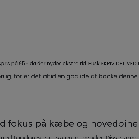
pris på 95.- da der nydes ekstra tid. Husk SKRIV DET VE
 brug, for er det altid en god ide at booke den
d fokus på kæbe og hovedpine
med tandpres eller skæren tænder. Disse spænd