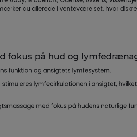
e Aaby, Middelfart, Odense, Assens, Vissenbjerg,
mærker du allerede i venteværelset, hvor diskre
d fokus på hud og lymfedræna
s funktion og ansigtets lymfesystem.
timuleres lymfecirkulationen i ansigtet, hvilk
gtsmassage med fokus på hudens naturlige fun