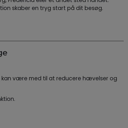
 Fredericia eller et andet sted i landet.
tion skaber en tryg start på dit besøg.
ge
et kan være med til at reducere hævelser og
ktion.