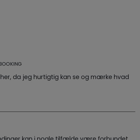
D BOOKING
ne her, da jeg hurtigtig kan se og mærke hvad
inger kan i nogle tilfælde være forbundet